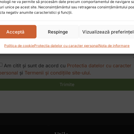
nologii ne va permite să procesăm date precum comportamentul de navigare s
uri unice pe acest site. Neconsimțământul sau retragerea consimțământului po
cta negativ anumite caracteristici și funcții.
Acceptă
Respinge
Vizualizează preferințe
Politica de cookie
Protectia datelor cu caracter personal
Nota de informare
Am citit și sunt de acord cu
Protectia datelor cu caracter
personal
și
Termenii și condițiile site-ului.
Trimite