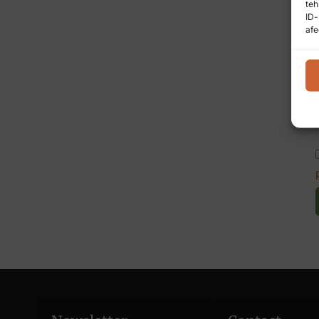
teh
ID-
afe