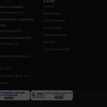
Utile
Cazare
ții cu oaspeții:
simonahalep.ro
Restaurant
rteneriate corporate
SPA & Fitness
rism:
Board Room
imonahalep.ro
Sustenabilitate
cariere & colaborări:
Atracții
onahalep.ro
Lectii private ski
otelsimonahalep.ro
727 333
a Poiana Ruia, nr. 1
factie