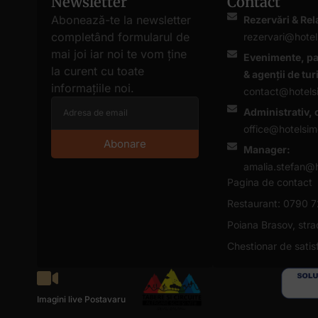
Newsletter
Contact
Abonează-te la newsletter
Rezervări & Rela
completând formularul de
rezervari@hotel
mai joi iar noi te vom ține
Evenimente, pa
la curent cu toate
& agenții de tu
informațiile noi.
contact@hotels
Administrativ, 
office@hotelsim
Abonare
Manager:
amalia.stefan@h
Pagina de contact
Restaurant: 0790 
Poiana Brasov, strad
Chestionar de satis
Imagini live Postavaru