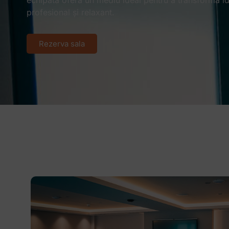
echipată oferă un mediu ideal pentru a transforma idei
profesional și relaxant.​
Rezerva sala