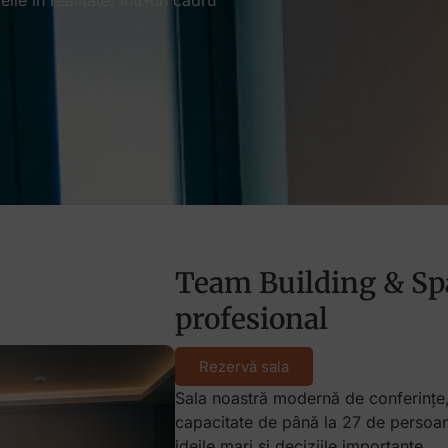
le în realitate, într-un cadru
Team Building & Spa
profesional
Rezervă sala
Sala noastră modernă de conferințe, 
capacitate de până la 27 de persoane
ideile mari și deciziile importante.