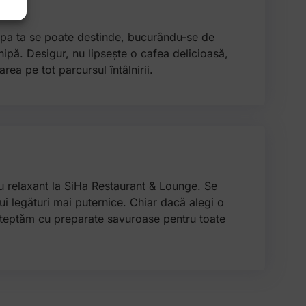
ipa ta se poate destinde, bucurându-se de
echipă. Desigur, nu lipsește o cafea delicioasă,
rea pe tot parcursul întâlnirii.
dru relaxant la SiHa Restaurant & Lounge. Se
i legături mai puternice. Chiar dacă alegi o
așteptăm cu preparate savuroase pentru toate