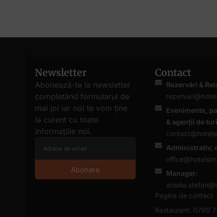
Newsletter
Contact
Abonează-te la newsletter
Rezervări & Rela
completând formularul de
rezervari@hotel
mai joi iar noi te vom ține
Evenimente, pa
la curent cu toate
& agenții de tu
informațiile noi.
contact@hotels
Administrativ, 
office@hotelsim
Abonare
Manager:
amalia.stefan@h
Pagina de contact
Restaurant: 0790 