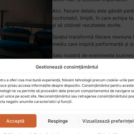
Aici, fiecare detaliu este gândit pen
confortabil, liniștit, în care echipa 
și să obțineți rezultatele dorite.
Spațiul transformă fiecare reuniune 
mediu care inspiră performanță și 
Sala noastră de evenimente business
cu conectivitate intuitivă și ușor de 
Gestionează consimțământul
calitate, flipchart-uri pentru creativit
comode și mese, pentru confortul tut
tru a oferi cea mai bună experiență, folosim tehnologii precum cookie-urile pen
de lucru, prezentări sau team buildi
toca și/sau accesa informațiile despre dispozitiv. Consimțământul pentru aceste
nologii ne va permite să procesăm date precum comportamentul de navigare s
uri unice pe acest site. Neconsimțământul sau retragerea consimțământului po
cta negativ anumite caracteristici și funcții.
Acceptă
Respinge
Vizualizează preferințe