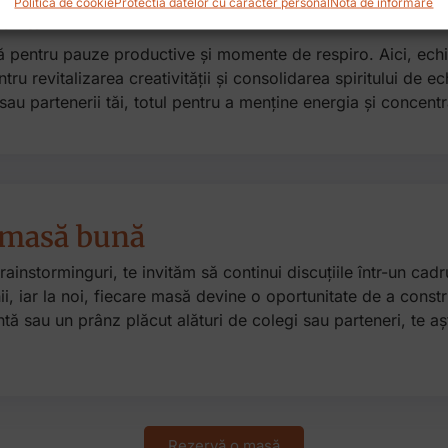
Politica de cookie
Protectia datelor cu caracter personal
Nota de informare
uză
ă pentru pauze productive și momente de respiro. Aici, ech
entru revitalizarea creativității și consolidarea spiritului de 
sau partenerii tăi, totul pentru a menține energia și concentra
o masă bună
rainstorminguri, te invităm să continui discuțiile într-un ca
iar la noi, fiecare masă devine o oportunitate de a constru
ntă sau un prânz plăcut alături de colegi sau parteneri, te 
Rezervă o masă