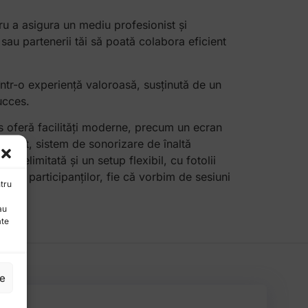
tru a asigura un mediu profesionist și
ta sau partenerii tăi să poată colabora eficient
într-o experiență valoroasă, susținută de un
succes.
 oferă facilități moderne, precum un ecran
utilizat, sistem de sonorizare de înaltă
ate nelimitată și un setup flexibil, cu fotolii
uror participanților, fie că vorbim de sesiuni
tru
ng.
au
ate
le