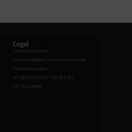
Legal
Termeni si conditii
Protectia datelor cu caracter personal
Politica de cookie
SC NEW CONCEPT IMOB S.R.L
CIF: 33146569