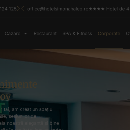
124 125
office@hotelsimonahalep.ro
★★★★ Hotel de 4 s
Cazare
Restaurant
SPA & Fitness
Corporate
O
enimente
șov
r tăi, am creat un spațiu
nse, sesiunilor de
ala noastră elegantă și bine