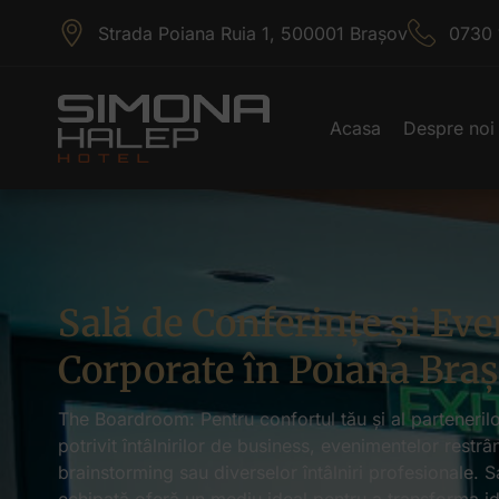
Strada Poiana Ruia 1, 500001 Brașov
0730 
Acasa
Despre noi
Sală de Conferințe și Ev
Corporate în Poiana Bra
The Boardroom: Pentru confortul tău și al partenerilo
potrivit întâlnirilor de business, evenimentelor restrâ
brainstorming sau diverselor întâlniri profesionale. S