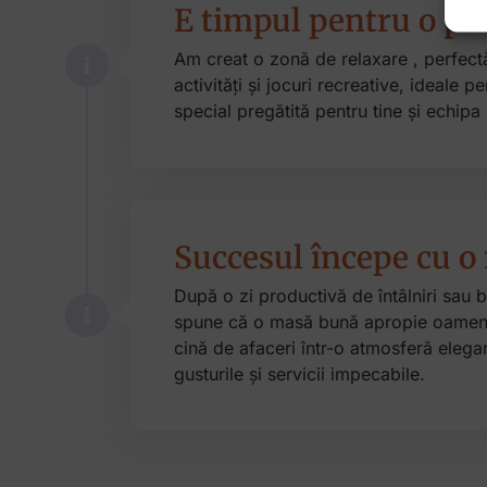
E timpul pentru o pa
Am creat o zonă de relaxare , perfect
activități și jocuri recreative, ideale p
special pregătită pentru tine și echipa 
Succesul începe cu 
După o zi productivă de întâlniri sau b
spune că o masă bună apropie oamenii, 
cină de afaceri într-o atmosferă elega
gusturile și servicii impecabile.