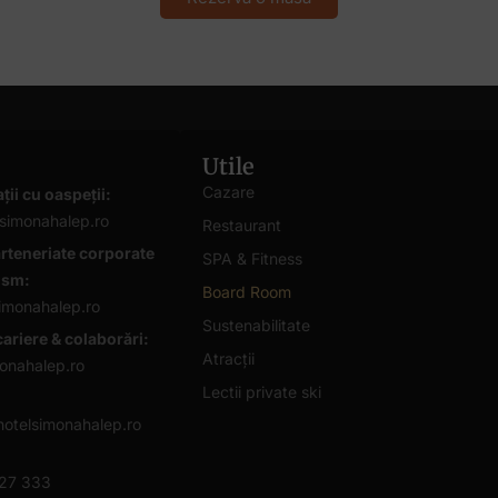
Utile
Cazare
ții cu oaspeții:
simonahalep.ro
Restaurant
rteneriate corporate
SPA & Fitness
rism:
Board Room
imonahalep.ro
Sustenabilitate
cariere & colaborări:
Atracții
onahalep.ro
Lectii private ski
otelsimonahalep.ro
727 333