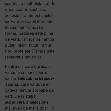
scurtează mult distanța). În
orice caz, traseul este
accesibil tot timpul anului,
iar vara probabil îl prindeți
în cea mai frumoasă
formă: pădurea este plină
de viață, iar sus pe Tâmpa
puteți întâlni fluturi rari și
flori protejate (Tâmpa este
rezervație naturală).
Pentru cei care doresc o
variantă și mai ușoară:
există
Telecabina Brașov-
Tâmpa
, care vă duce în
câteva minute aproape de
vârf. De la stația
superioară a telecabinei,
mai aveți de mers doar ~5