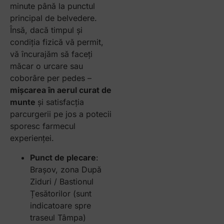
minute până la punctul
principal de belvedere.
Însă, dacă timpul și
condiția fizică vă permit,
vă încurajăm să faceți
măcar o urcare sau
coborâre per pedes –
mișcarea în aerul curat de
munte
și satisfacția
parcurgerii pe jos a potecii
sporesc farmecul
experienței.
Punct de plecare
:
Brașov, zona După
Ziduri / Bastionul
Țesătorilor (sunt
indicatoare spre
traseul Tâmpa)