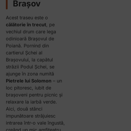
Brașov
Acest traseu este o
călătorie în trecut
, pe
vechiul drum care lega
odinioară Brașovul de
Poiană. Pornind din
cartierul Șchei al
Brașovului, la capătul
străzii Podul Șchei, se
ajunge în zona numită
Pietrele lui Solomon
– un
loc pitoresc, iubit de
brașoveni pentru picnic și
relaxare la iarbă verde.
Aici, două stânci
impunătoare străjuiesc
intrarea într-o vale îngustă,
creând un mic amfiteatru