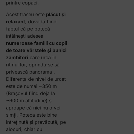
printre copaci.
Acest traseu este
plăcut și
relaxant
, dovadă fiind
faptul că pe potecă
întâlnești adesea
numeroase familii cu copii
de toate vârstele și bunici
zâmbitori
care urcă în
ritmul lor, oprindu-se să
privească panorama .
Diferența de nivel de urcat
este de numai ~350 m
(Brașovul fiind deja la
~600 m altitudine) și
aproape că nici nu o vei
simți. Poteca este bine
întreținută și prevăzută, pe
alocuri, chiar cu