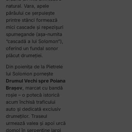
natural. Vara, apele
pârâului ce șerpuiește
printre stânci formează
mici cascade și repezișuri
spumegande (așa-numita
“cascadă a lui Solomon”),
oferind un fundal sonor
plăcut drumeției.
Din poienița de la Pietrele
lui Solomon pornește
Drumul Vechi spre Poiana
Brașov
, marcat cu bandă
roșie – o potecă istorică
acum închisă traficului
auto și dedicată exclusiv
drumeților. Traseul
urmează valea și apoi urcă
domol în serpentine largi