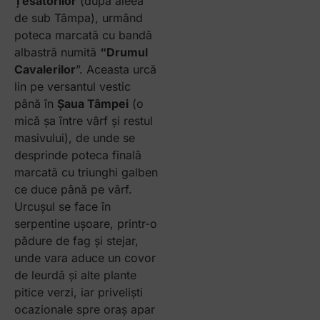
Țesătorilor
(după aleea
de sub Tâmpa), urmând
poteca marcată cu bandă
albastră numită
“Drumul
Cavalerilor
”. Aceasta urcă
lin pe versantul vestic
până în
Șaua Tâmpei
(o
mică șa între vârf și restul
masivului), de unde se
desprinde poteca finală
marcată cu triunghi galben
ce duce până pe vârf.
Urcușul se face în
serpentine ușoare, printr-o
pădure de fag și stejar,
unde vara aduce un covor
de leurdă și alte plante
pitice verzi, iar priveliști
ocazionale spre oraș apar