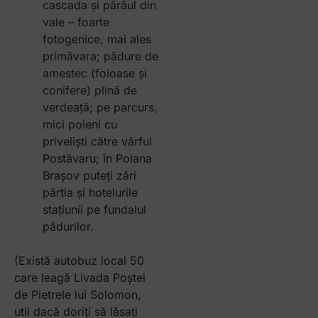
cascada și pârâul din
vale – foarte
fotogenice, mai ales
primăvara; pădure de
amestec (foioase și
conifere) plină de
verdeață; pe parcurs,
mici poieni cu
priveliști către vârful
Postăvaru; în Poiana
Brașov puteți zări
pârtia și hotelurile
stațiunii pe fundalul
pădurilor.
(Există autobuz local 50
care leagă Livada Poștei
de Pietrele lui Solomon,
util dacă doriți să lăsați