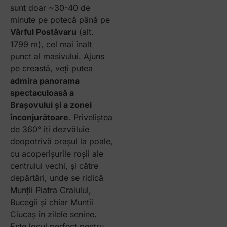
sunt doar ~30-40 de
minute pe potecă până pe
Vârful Postăvaru
(alt.
1799 m), cel mai înalt
punct al masivului. Ajuns
pe creastă, veți putea
admira panorama
spectaculoasă a
Brașovului și a zonei
înconjurătoare
. Priveliștea
de 360° îți dezvăluie
deopotrivă orașul la poale,
cu acoperișurile roșii ale
centrului vechi, și către
depărtări, unde se ridică
Munții Piatra Craiului,
Bucegii și chiar Munții
Ciucaș în zilele senine.
Este locul perfect pentru