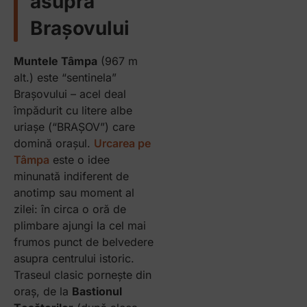
asupra
Brașovului
Muntele Tâmpa
(967 m
alt.) este “sentinela”
Brașovului – acel deal
împădurit cu litere albe
uriașe (“BRAȘOV”) care
domină orașul.
Urcarea pe
Tâmpa
este o idee
minunată indiferent de
anotimp sau moment al
zilei: în circa o oră de
plimbare ajungi la cel mai
frumos punct de belvedere
asupra centrului istoric.
Traseul clasic pornește din
oraș, de la
Bastionul