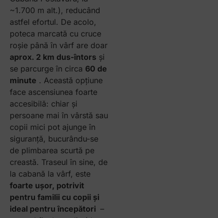
~1.700 m alt.), reducând
astfel efortul. De acolo,
poteca marcată cu cruce
roșie până în vârf are doar
aprox. 2 km dus-întors
și
se parcurge în circa
60 de
minute
. Această opțiune
face ascensiunea foarte
accesibilă: chiar și
persoane mai în vârstă sau
copii mici pot ajunge în
siguranță, bucurându-se
de plimbarea scurtă pe
creastă. Traseul în sine, de
la cabană la vârf, este
foarte ușor, potrivit
pentru familii cu copii și
ideal pentru începători
–