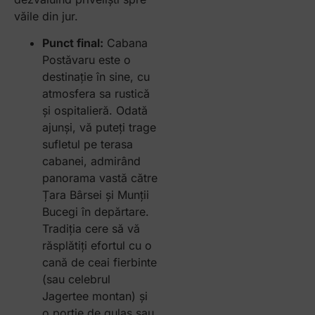
văile din jur.
Punct final:
Cabana
Postăvaru este o
destinație în sine, cu
atmosfera sa rustică
și ospitalieră. Odată
ajunși, vă puteți trage
sufletul pe terasa
cabanei, admirând
panorama vastă către
Țara Bârsei și Munții
Bucegi în depărtare.
Tradiția cere să vă
răsplătiți efortul cu o
cană de ceai fierbinte
(sau celebrul
Jagertee montan) și
o porție de gulaș sau