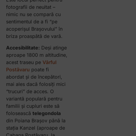
fotografii de neuitat –
nimic nu se compară cu
sentimentul de a fi “pe
acoperișul Brașovului” în
briza proaspătă de vară.
Accesibilitate:
Deși atinge
aproape 1800 m altitudine,
acest traseu pe
Vârful
Postăvaru
poate fi
abordat și de începători,
mai ales dacă folosiți mici
“trucuri” de acces. O
variantă populară pentru
familii și cupluri este să
folosească
telegondola
din Poiana Brașov până la
stația Kanzel (aproape de
Cabana Postăvaru, la