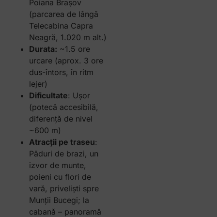
Poiana Brașov
(parcarea de lângă
Telecabina Capra
Neagră, 1.020 m alt.)
Durata:
~1.5 ore
urcare (aprox. 3 ore
dus-întors, în ritm
lejer)
Dificultate
: Ușor
(potecă accesibilă,
diferență de nivel
~600 m)
Atracții pe traseu
:
Păduri de brazi, un
izvor de munte,
poieni cu flori de
vară, priveliști spre
Munții Bucegi; la
cabană – panoramă