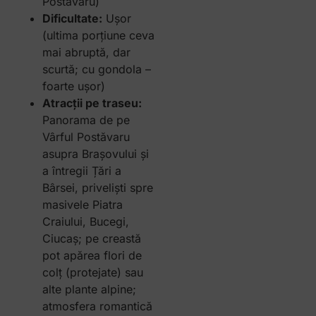
Postăvaru)
Dificultate:
Ușor
(ultima porțiune ceva
mai abruptă, dar
scurtă; cu gondola –
foarte ușor)
Atracții pe traseu:
Panorama de pe
Vârful Postăvaru
asupra Brașovului și
a întregii Țări a
Bârsei, priveliști spre
masivele Piatra
Craiului, Bucegi,
Ciucaș; pe creastă
pot apărea flori de
colț (protejate) sau
alte plante alpine;
atmosfera romantică