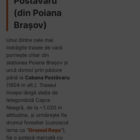
Postăvaru
(din Poiana
Brașov)
Unul dintre cele mai
îndrăgite trasee de vară
pornește chiar din
stațiunea Poiana Brașov și
urcă domol prin pădure
până la
Cabana Postăvaru
(1604 m alt.). Traseul
începe lângă stația de
telegondolă Capra
Neagră, de la ~1.020 m
altitudine, și urmărește fie
drumul forestier (cunoscut
iarna ca “
Drumul Roșu
”),
fie o potecă marcată cu