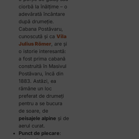
ciorbă la înălțime – o
adevărată încântare
după drumeție.
Cabana Postăvaru,
cunoscută și ca
Vila
Julius Römer
, are și
o istorie interesantă:
a fost prima cabană
construită în Masivul
Postăvaru, încă din
1883. Astăzi, ea
rămâne un loc
preferat de drumeți
pentru a se bucura
de soare, de
peisajele alpine
și de
aerul curat.
Punct de plecare
: