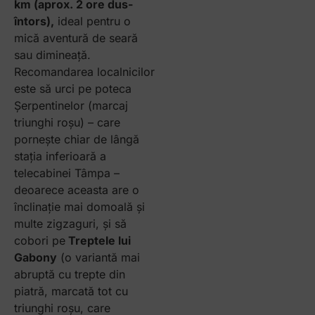
km (aprox. 2 ore dus-
întors),
ideal pentru o
mică aventură de seară
sau dimineață.
Recomandarea localnicilor
este să urci pe poteca
Șerpentinelor (marcaj
triunghi roșu) – care
pornește chiar de lângă
stația inferioară a
telecabinei Tâmpa –
deoarece aceasta are o
înclinație mai domoală și
multe zigzaguri, și să
cobori pe
Treptele lui
Gabony
(o variantă mai
abruptă cu trepte din
piatră, marcată tot cu
triunghi roșu, care