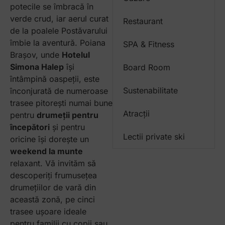
potecile se îmbracă în
verde crud, iar aerul curat
Restaurant
de la poalele Postăvarului
îmbie la aventură. Poiana
SPA & Fitness
Brașov, unde
Hotelul
Simona Halep
își
Board Room
întâmpină oaspeții, este
Sustenabilitate
înconjurată de numeroase
trasee pitorești numai bune
Atracții
pentru
drumeții pentru
începători
și pentru
Lectii private ski
oricine își dorește un
weekend la munte
relaxant. Vă invităm să
descoperiți frumusețea
drumețiilor de vară din
această zonă, pe cinci
trasee ușoare ideale
pentru familii cu copii sau