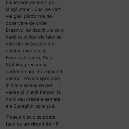
balustrade de lemn pe
lângă stânci. Sus, pe vârf,
vei găsi platforme de
observare de unde
Brașovul se dezvăluie ca o
hartă la picioarele tale: se
văd clar străduțele din
cetatea medievală,
Biserica Neagră, Piața
Sfatului, precum și
cartierele noi împrejmuind
centrul. Privind spre zare,
în zilele senine se pot
vedea și Munții Perșani la
nord sau crestele semețe
ale Bucegilor spre sud.
Traseul clasic se poate
face ca
un circuit de ~6