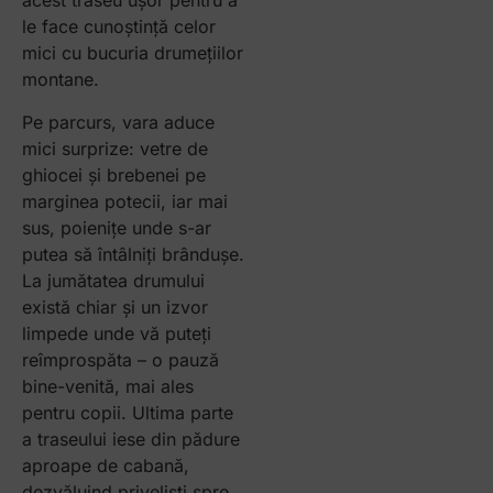
acest traseu ușor pentru a
le face cunoștință celor
mici cu bucuria drumețiilor
montane.
Pe parcurs, vara aduce
mici surprize: vetre de
ghiocei și brebenei pe
marginea potecii, iar mai
sus, poienițe unde s-ar
putea să întâlniți brândușe.
La jumătatea drumului
există chiar și un izvor
limpede unde vă puteți
reîmprospăta – o pauză
bine-venită, mai ales
pentru copii. Ultima parte
a traseului iese din pădure
aproape de cabană,
dezvăluind priveliști spre