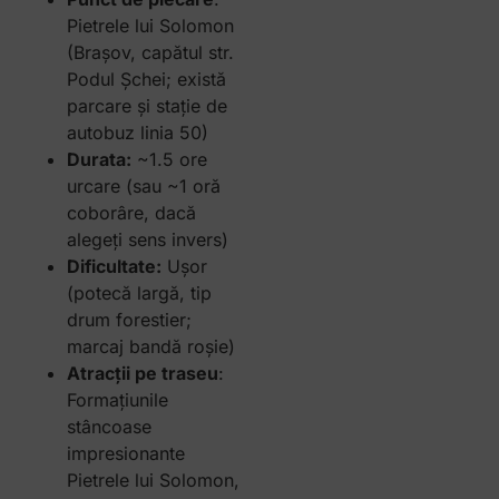
Pietrele lui Solomon
(Brașov, capătul str.
Podul Șchei; există
parcare și stație de
autobuz linia 50)
Durata:
~1.5 ore
urcare (sau ~1 oră
coborâre, dacă
alegeți sens invers)
Dificultate:
Ușor
(potecă largă, tip
drum forestier;
marcaj bandă roșie)
Atracții pe traseu
:
Formațiunile
stâncoase
impresionante
Pietrele lui Solomon,