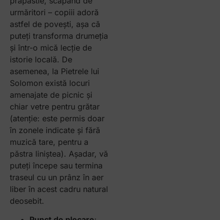
prăpastie, scăpând de
urmăritori – copiii adoră
astfel de povești, așa că
puteți transforma drumeția
și într-o mică lecție de
istorie locală. De
asemenea, la Pietrele lui
Solomon există locuri
amenajate de picnic și
chiar vetre pentru grătar
(atenție: este permis doar
în zonele indicate și fără
muzică tare, pentru a
păstra liniștea). Așadar, vă
puteți începe sau termina
traseul cu un prânz în aer
liber în acest cadru natural
deosebit.
Punct de plecare
: