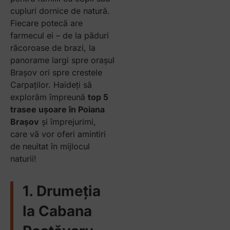
cupluri dornice de natură.
Fiecare potecă are
farmecul ei – de la păduri
răcoroase de brazi, la
panorame largi spre orașul
Brașov ori spre crestele
Carpaților. Haideți să
explorăm împreună
top 5
trasee ușoare în Poiana
Brașov
și împrejurimi,
care vă vor oferi amintiri
de neuitat în mijlocul
naturii!
1. Drumeția
la Cabana