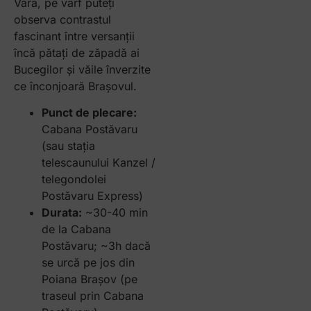
Vara, pe vârf puteți
observa contrastul
fascinant între versanții
încă pătați de zăpadă ai
Bucegilor și văile înverzite
ce înconjoară Brașovul.
Punct de plecare:
Cabana Postăvaru
(sau stația
telescaunului Kanzel /
telegondolei
Postăvaru Express)
Durata:
~30-40 min
de la Cabana
Postăvaru; ~3h dacă
se urcă pe jos din
Poiana Brașov (pe
traseul prin Cabana