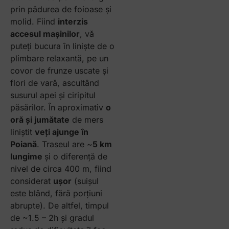
prin pădurea de foioase și
molid. Fiind
interzis
accesul mașinilor
, vă
puteți bucura în liniște de o
plimbare relaxantă, pe un
covor de frunze uscate și
flori de vară, ascultând
susurul apei și ciripitul
păsărilor. În aproximativ
o
oră și jumătate
de mers
liniștit
veți ajunge în
Poiană
. Traseul are ~
5 km
lungime
și o diferență de
nivel de circa 400 m, fiind
considerat
ușor
(suișul
este blând, fără porțiuni
abrupte). De altfel, timpul
de ~1.5 – 2h și gradul