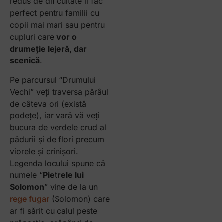
redus de dificultate îl fac
perfect pentru familii cu
copii mai mari sau pentru
cupluri care
vor o
drumeție lejeră, dar
scenică
.
Pe parcursul “Drumului
Vechi” veți traversa pârâul
de câteva ori (există
podețe), iar vară vă veți
bucura de verdele crud al
pădurii și de flori precum
viorele și crinișori.
Legenda locului spune că
numele “
Pietrele lui
Solomon
” vine de la un
rege fugar
(Solomon) care
ar fi sărit cu calul peste